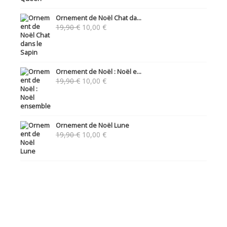
Ornement de Noël Chat da...
Le
Le
19,90
€
10,00
€
prix
prix
initial
actuel
était :
est :
19,90 €.
10,00 €.
Ornement de Noël : Noël e...
Le
Le
19,90
€
10,00
€
prix
prix
initial
actuel
était :
est :
19,90 €.
10,00 €.
Ornement de Noël Lune
Le
Le
19,90
€
10,00
€
prix
prix
initial
actuel
était :
est :
19,90 €.
10,00 €.