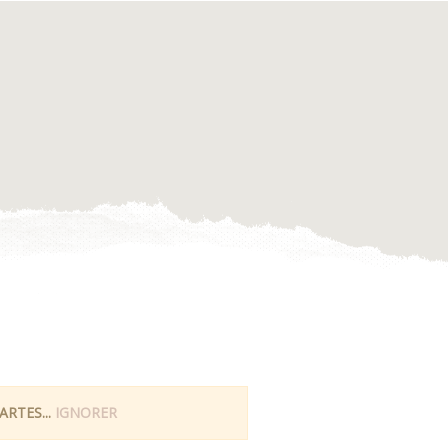
RTES...
IGNORER