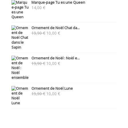
Marque-page Tu es une Queen
14,00
€
Ornement de Noël Chat da...
Le
Le
19,90
€
10,00
€
prix
prix
initial
actuel
était :
est :
19,90 €.
10,00 €.
Ornement de Noël : Noël e...
Le
Le
19,90
€
10,00
€
prix
prix
initial
actuel
était :
est :
19,90 €.
10,00 €.
Ornement de Noël Lune
Le
Le
19,90
€
10,00
€
prix
prix
initial
actuel
était :
est :
19,90 €.
10,00 €.