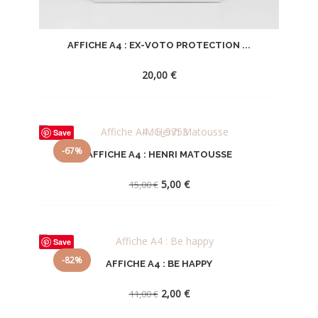
AFFICHE A4 : EX-VOTO PROTECTION ...
20,00
€
AJOUTER
Save
À
-67%
AFFICHE A4 : HENRI MATOUSSE
LA
Le
Le
WISHLIST
5,00
€
15,00
€
prix
prix
initial
actuel
était :
est :
AJOUTER
15,00 €.
5,00 €.
Save
À
-82%
AFFICHE A4 : BE HAPPY
LA
Le
Le
WISHLIST
2,00
€
11,00
€
prix
prix