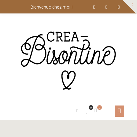
Bienvenue chez moi !
0
0