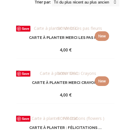
Trier par:
Save
New
CARTE À PLANTER MERCI LES PAS FL...
4,00
€
AJOUTER
Save
À
New
CARTE À PLANTER MERCI CRAYONS
LA
WISHLIST
4,00
€
AJOUTER
Save
À
CARTE À PLANTER : FÉLICITATIONS ...
LA