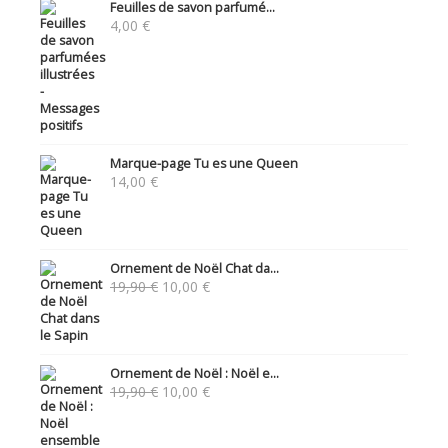
Feuilles de savon parfumé...
4,00
€
Marque-page Tu es une Queen
14,00
€
Ornement de Noël Chat da...
Le
Le
19,90
€
10,00
€
prix
prix
initial
actuel
était :
est :
19,90 €.
10,00 €.
Ornement de Noël : Noël e...
Le
Le
19,90
€
10,00
€
prix
prix
initial
actuel
était :
est :