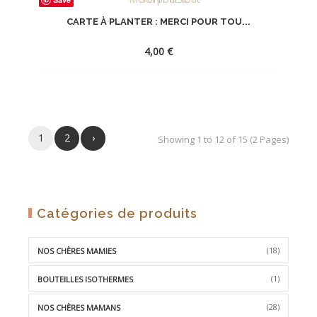
À
CARTE À PLANTER : MERCI POUR TOU...
LA
WISHLIST
4,00
€
AJOUTER
À
1
2
›
LA
Showing 1 to 12 of 15 (2 Pages)
WISHLIST
Catégories de produits
(18)
NOS CHÈRES MAMIES
(1)
BOUTEILLES ISOTHERMES
(28)
NOS CHÈRES MAMANS