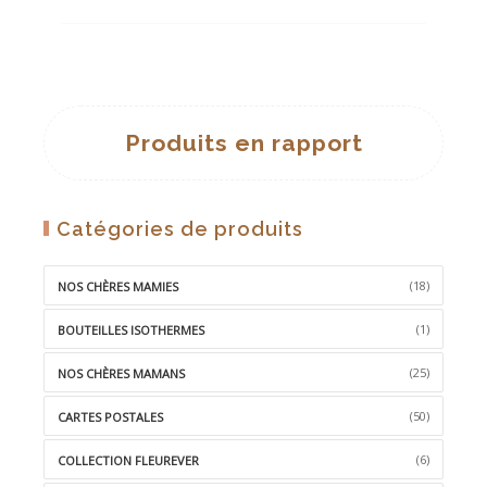
prix
prix
initial
actuel
était :
est :
AJOUTER
19,90 €.
12,00 €.
À
LA
Produits en rapport
WISHLIST
Catégories de produits
(18)
NOS CHÈRES MAMIES
(1)
BOUTEILLES ISOTHERMES
(25)
NOS CHÈRES MAMANS
(50)
CARTES POSTALES
(6)
COLLECTION FLEUREVER