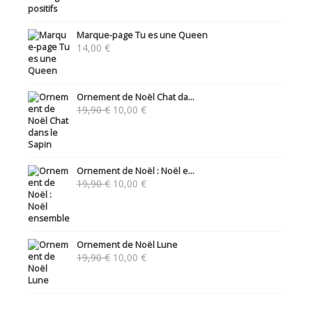
Marque-page Tu es une Queen
14,00
€
Ornement de Noël Chat da...
Le
Le
19,90
€
10,00
€
prix
prix
initial
actuel
était :
est :
19,90 €.
10,00 €.
Ornement de Noël : Noël e...
Le
Le
19,90
€
10,00
€
prix
prix
initial
actuel
était :
est :
19,90 €.
10,00 €.
Ornement de Noël Lune
Le
Le
19,90
€
10,00
€
prix
prix
initial
actuel
était :
est :
19,90 €.
10,00 €.