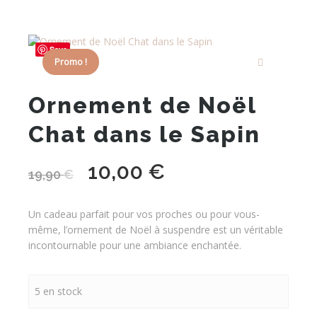
Save
Promo !
Ornement de Noël
Chat dans le Sapin
10,00
€
Le
Le
19,90
€
prix
prix
initial
actuel
Un cadeau parfait pour vos proches ou pour vous-
était :
est :
même, l’ornement de Noël à suspendre est un véritable
19,90 €.
10,00 €.
incontournable pour une ambiance enchantée.
5 en stock