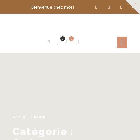
Bienvenue chez moi !
0
0
Accueil
|
Cadeau
Catégorie :