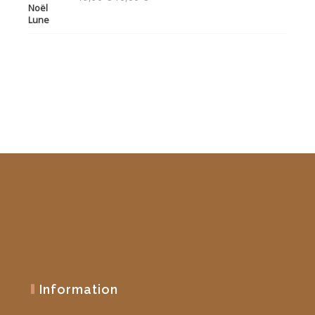
prix
prix
initial
actuel
était :
est :
19,90 €.
10,00 €.
Information