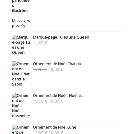
Marque-page Tu es une Queen
14,00
€
Ornement de Noël Chat da...
Le
Le
19,90
€
10,00
€
prix
prix
initial
actuel
était :
est :
19,90 €.
10,00 €.
Ornement de Noël : Noël e...
Le
Le
19,90
€
10,00
€
prix
prix
initial
actuel
était :
est :
19,90 €.
10,00 €.
Ornement de Noël Lune
Le
Le
19,90
€
10,00
€