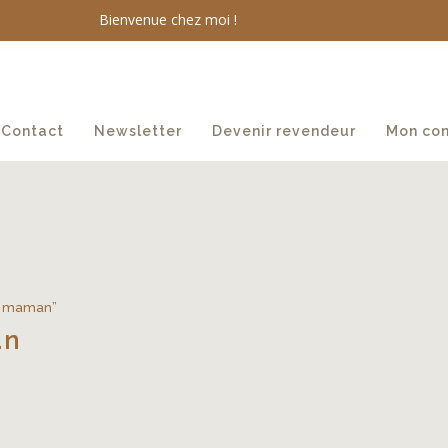
Bienvenue chez moi !
Contact
Newsletter
Devenir revendeur
Mon co
re maman”
an