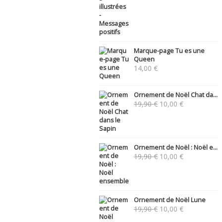
Marque-page Tu es une
Queen
14,00
€
Ornement de Noël Chat da...
Le
Le
19,90
€
10,00
€
prix
prix
initial
actuel
était :
est :
19,90 €.
10,00 €.
Ornement de Noël : Noël e...
Le
Le
19,90
€
10,00
€
prix
prix
initial
actuel
était :
est :
19,90 €.
10,00 €.
Ornement de Noël Lune
Le
Le
19,90
€
10,00
€
prix
prix