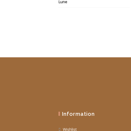
initial
actuel
était :
est :
19,90 €.
10,00 €.
Information
Wishlist