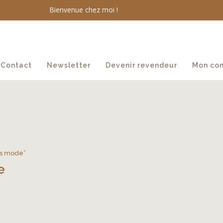
Bienvenue chez moi !
Contact
Newsletter
Devenir revendeur
Mon co
res mode”
e