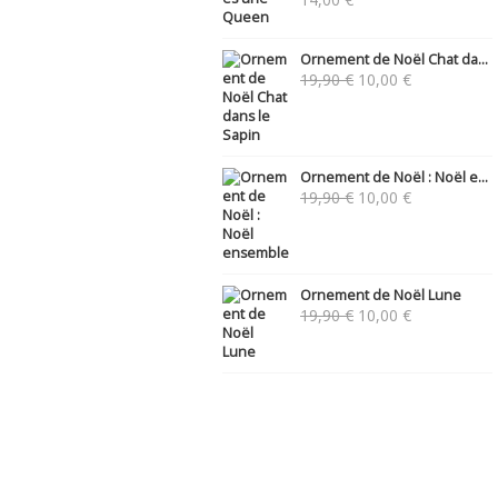
Ornement de Noël Chat da...
Le
Le
19,90
€
10,00
€
prix
prix
initial
actuel
était :
est :
19,90 €.
10,00 €.
Ornement de Noël : Noël e...
Le
Le
19,90
€
10,00
€
prix
prix
initial
actuel
était :
est :
19,90 €.
10,00 €.
Ornement de Noël Lune
Le
Le
19,90
€
10,00
€
prix
prix
initial
actuel
était :
est :
19,90 €.
10,00 €.