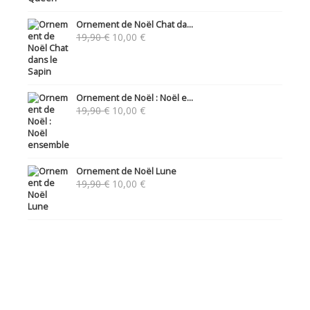
Ornement de Noël Chat da...
Le
Le
19,90
€
10,00
€
prix
prix
initial
actuel
était :
est :
19,90 €.
10,00 €.
Ornement de Noël : Noël e...
Le
Le
19,90
€
10,00
€
prix
prix
initial
actuel
était :
est :
19,90 €.
10,00 €.
Ornement de Noël Lune
Le
Le
19,90
€
10,00
€
prix
prix
initial
actuel
était :
est :
19,90 €.
10,00 €.