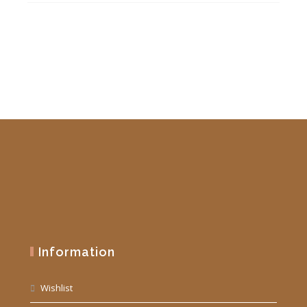
était :
est :
19,90 €.
10,00 €.
Information
Wishlist