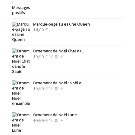
Marque-page Tu es une Queen
14,00
€
Ornement de Noël Chat da...
Le
Le
19,90
€
10,00
€
prix
prix
initial
actuel
était :
est :
19,90 €.
10,00 €.
Ornement de Noël : Noël e...
Le
Le
19,90
€
10,00
€
prix
prix
initial
actuel
était :
est :
19,90 €.
10,00 €.
Ornement de Noël Lune
Le
Le
19,90
€
10,00
€
prix
prix
initial
actuel