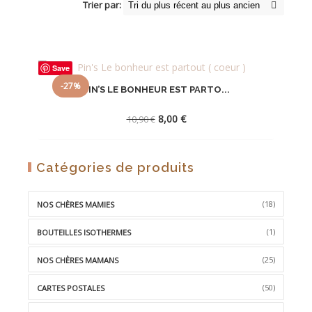
Trier par:
Save
-27%
PIN’S LE BONHEUR EST PARTO...
Le
Le
8,00
€
10,90
€
prix
prix
initial
actuel
était :
est :
AJOUTER
Catégories de produits
10,90 €.
8,00 €.
À
LA
(18)
NOS CHÈRES MAMIES
WISHLIST
(1)
BOUTEILLES ISOTHERMES
(25)
NOS CHÈRES MAMANS
(50)
CARTES POSTALES