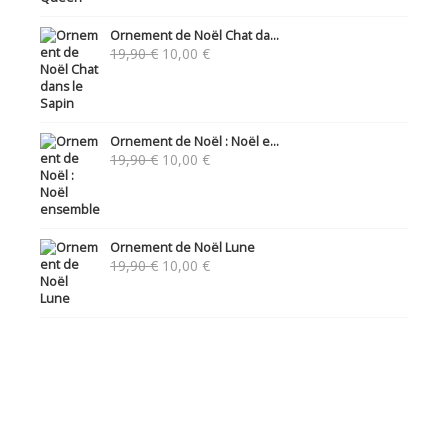
Ornement de Noël Chat da...
Le
Le
19,90
€
10,00
€
prix
prix
initial
actuel
était :
est :
19,90 €.
10,00 €.
Ornement de Noël : Noël e...
Le
Le
19,90
€
10,00
€
prix
prix
initial
actuel
était :
est :
19,90 €.
10,00 €.
Ornement de Noël Lune
Le
Le
19,90
€
10,00
€
prix
prix
initial
actuel
était :
est :
19,90 €.
10,00 €.