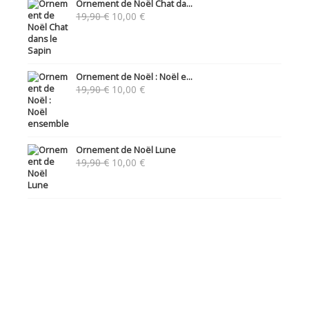
Ornement de Noël Chat da...
Le
Le
19,90
€
10,00
€
prix
prix
initial
actuel
était :
est :
19,90 €.
10,00 €.
Ornement de Noël : Noël e...
Le
Le
19,90
€
10,00
€
prix
prix
initial
actuel
était :
est :
19,90 €.
10,00 €.
Ornement de Noël Lune
Le
Le
19,90
€
10,00
€
prix
prix
initial
actuel
était :
est :
19,90 €.
10,00 €.