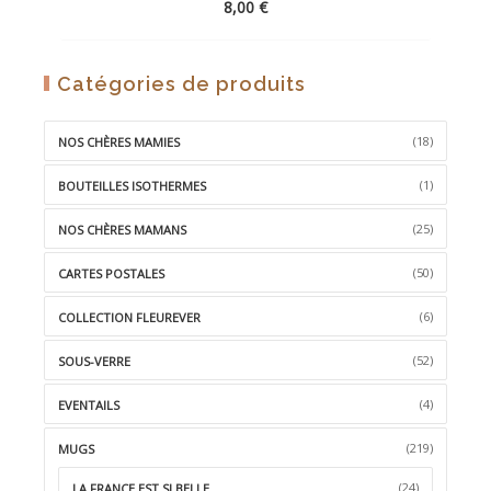
8,00
€
AJOUTER
Catégories de produits
À
LA
(18)
NOS CHÈRES MAMIES
WISHLIST
(1)
BOUTEILLES ISOTHERMES
(25)
NOS CHÈRES MAMANS
(50)
CARTES POSTALES
(6)
COLLECTION FLEUREVER
(52)
SOUS-VERRE
(4)
EVENTAILS
(219)
MUGS
(24)
LA FRANCE EST SI BELLE