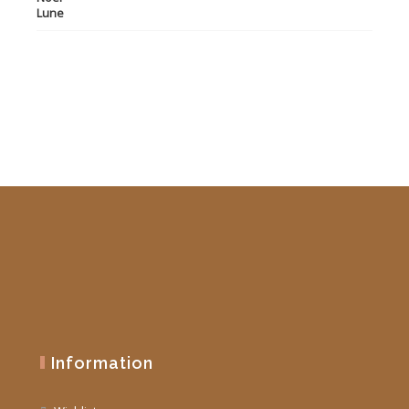
initial
actuel
était :
est :
19,90 €.
10,00 €.
Information