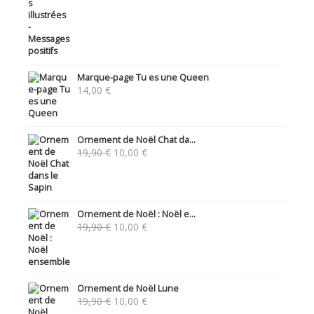
Marque-page Tu es une Queen
14,00
€
Ornement de Noël Chat da...
Le
Le
19,90
€
10,00
€
prix
prix
initial
actuel
était :
est :
19,90 €.
10,00 €.
Ornement de Noël : Noël e...
Le
Le
19,90
€
10,00
€
prix
prix
initial
actuel
était :
est :
19,90 €.
10,00 €.
Ornement de Noël Lune
Le
Le
19,90
€
10,00
€
prix
prix