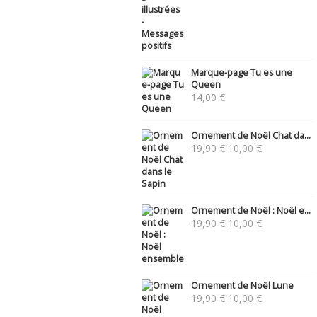
Marque-page Tu es une
Queen
14,00
€
Ornement de Noël Chat da...
Le
Le
19,90
€
10,00
€
prix
prix
initial
actuel
était :
est :
19,90 €.
10,00 €.
Ornement de Noël : Noël e...
Le
Le
19,90
€
10,00
€
prix
prix
initial
actuel
était :
est :
19,90 €.
10,00 €.
Ornement de Noël Lune
Le
Le
19,90
€
10,00
€
prix
prix