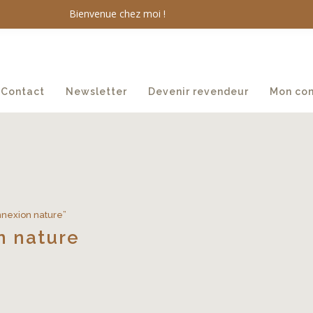
Bienvenue chez moi !
Contact
Newsletter
Devenir revendeur
Mon co
onnexion nature”
n nature