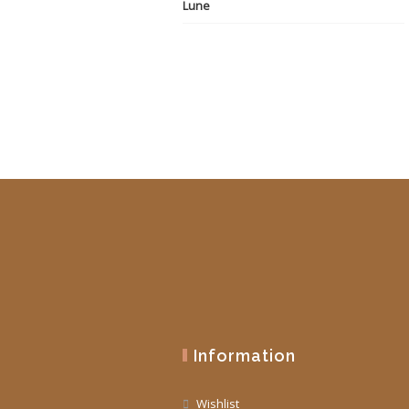
initial
actuel
était :
est :
19,90 €.
10,00 €.
Information
Wishlist