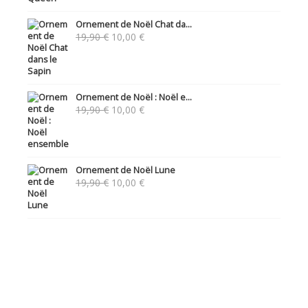
Ornement de Noël Chat da...
Le
Le
19,90
€
10,00
€
prix
prix
initial
actuel
était :
est :
19,90 €.
10,00 €.
Ornement de Noël : Noël e...
Le
Le
19,90
€
10,00
€
prix
prix
initial
actuel
était :
est :
19,90 €.
10,00 €.
Ornement de Noël Lune
Le
Le
19,90
€
10,00
€
prix
prix
initial
actuel
était :
est :
19,90 €.
10,00 €.