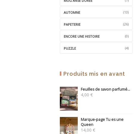
(7)
MUG ANSE DORÉE
(13)
AUTOMNE
(26)
PAPETERIE
(0)
ENCORE UNE HISTOIRE
(4)
PUZZLE
Produits mis en avant
Feuilles de savon parfumé...
4,00
€
Marque-page Tu es une
Queen
14,00
€