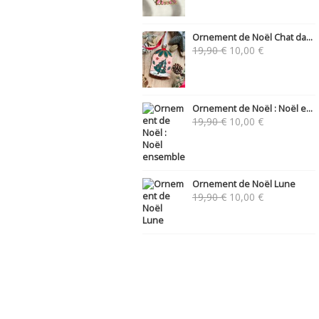
Ornement de Noël Chat da...
Le
Le
19,90
€
10,00
€
prix
prix
initial
actuel
était :
est :
19,90 €.
10,00 €.
Ornement de Noël : Noël e...
Le
Le
19,90
€
10,00
€
prix
prix
initial
actuel
était :
est :
19,90 €.
10,00 €.
Ornement de Noël Lune
Le
Le
19,90
€
10,00
€
prix
prix
initial
actuel
était :
est :
19,90 €.
10,00 €.