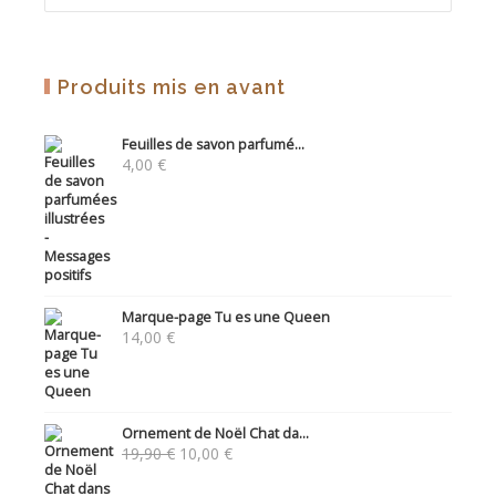
Produits mis en avant
Feuilles de savon parfumé...
4,00
€
Marque-page Tu es une Queen
14,00
€
Ornement de Noël Chat da...
Le
Le
19,90
€
10,00
€
prix
prix
initial
actuel