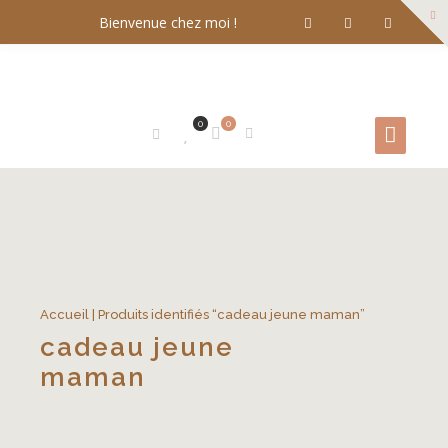
Bienvenue chez moi !
0
0
Accueil
| Produits identifiés “cadeau jeune maman”
cadeau jeune
maman