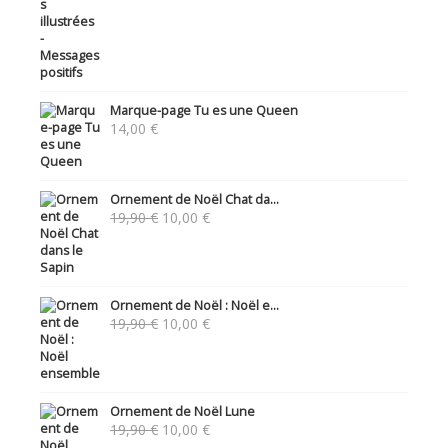
Marque-page Tu es une Queen
14,00
€
Ornement de Noël Chat da...
Le
Le
19,90
€
10,00
€
prix
prix
initial
actuel
était :
est :
19,90 €.
10,00 €.
Ornement de Noël : Noël e...
Le
Le
19,90
€
10,00
€
prix
prix
initial
actuel
était :
est :
19,90 €.
10,00 €.
Ornement de Noël Lune
Le
Le
19,90
€
10,00
€
prix
prix