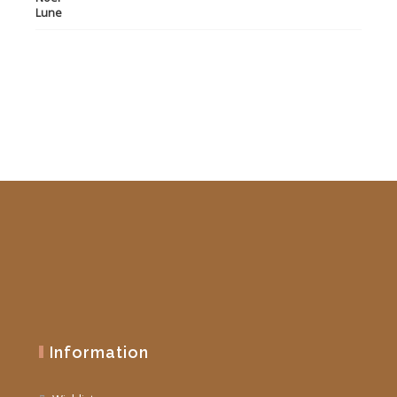
initial
actuel
était :
est :
19,90 €.
10,00 €.
Information