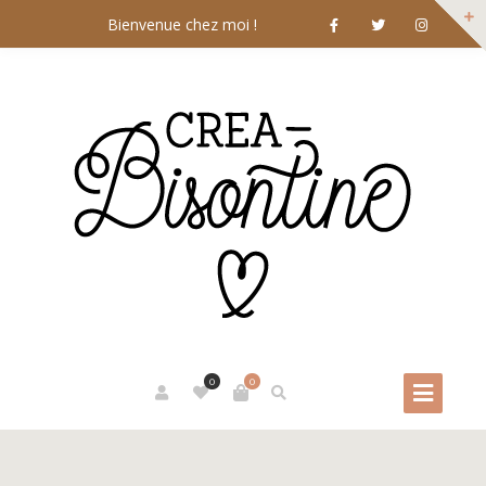
Bienvenue chez moi !
0
0