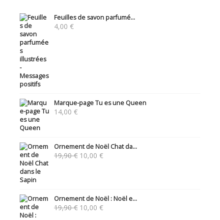
Feuilles de savon parfumé...
4,00
€
Marque-page Tu es une Queen
14,00
€
Ornement de Noël Chat da...
Le
Le
19,90
€
10,00
€
prix
prix
initial
actuel
était :
est :
19,90 €.
10,00 €.
Ornement de Noël : Noël e...
Le
Le
19,90
€
10,00
€
prix
prix