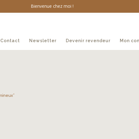
Bienvenue chez moi !
Contact
Newsletter
Devenir revendeur
Mon co
umineux”