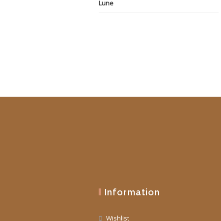
initial
actuel
était :
est :
19,90 €.
10,00 €.
Information
Wishlist