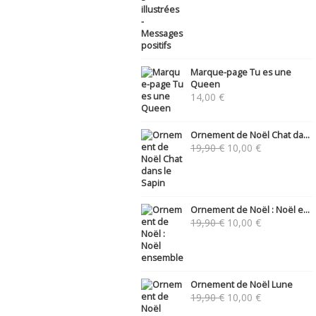
Marque-page Tu es une
Queen
14,00
€
Ornement de Noël Chat da...
Le
Le
19,90
€
10,00
€
prix
prix
initial
actuel
était :
est :
19,90 €.
10,00 €.
Ornement de Noël : Noël e...
Le
Le
19,90
€
10,00
€
prix
prix
initial
actuel
était :
est :
19,90 €.
10,00 €.
Ornement de Noël Lune
Le
Le
19,90
€
10,00
€
prix
prix