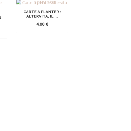
CARTE À PLANTER :
ALTERVITA, IL ...
E
4,00
€
x
uel
AJOUTER
 :
R
À
0 €.
LA
WISHLIST
ST