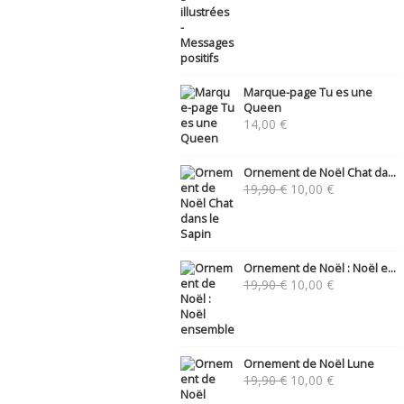
Marque-page Tu es une
Queen
14,00
€
Ornement de Noël Chat da...
Le
Le
19,90
€
10,00
€
prix
prix
initial
actuel
était :
est :
19,90 €.
10,00 €.
Ornement de Noël : Noël e...
Le
Le
19,90
€
10,00
€
prix
prix
initial
actuel
était :
est :
19,90 €.
10,00 €.
Ornement de Noël Lune
Le
Le
19,90
€
10,00
€
prix
prix