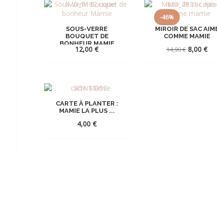
-46%
SOUS-VERRE
MIROIR DE SAC AIM
BOUQUET DE
COMME MAMIE
BONHEUR MAMIE
Le
Le
12,00
€
8,00
€
14,90
€
prix
pri
initial
act
était :
est
AJOUTER
AJOUTE
14,90 €.
8,0
À
À
CARTE À PLANTER :
LA
LA
MAMIE LA PLUS ...
WISHLIST
WISHLI
4,00
€
AJOUTER
À
LA
WISHLIST