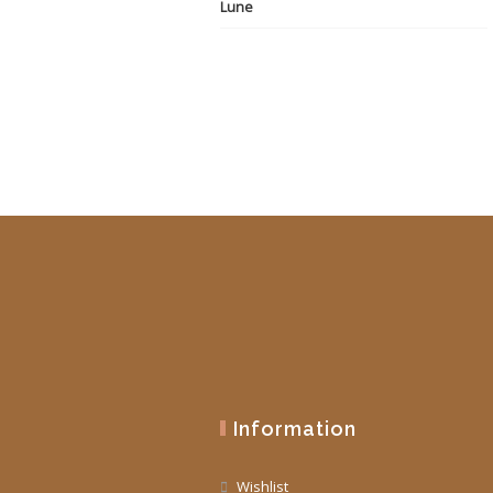
initial
actuel
était :
est :
19,90 €.
10,00 €.
Information
Wishlist