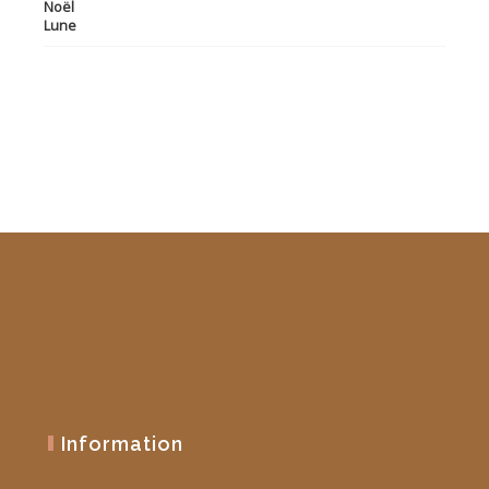
prix
prix
initial
actuel
était :
est :
19,90 €.
10,00 €.
Information