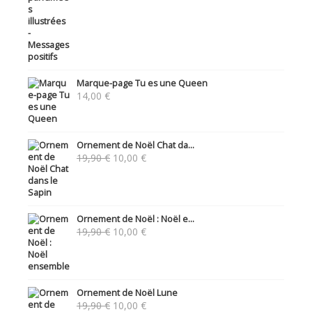
Marque-page Tu es une Queen
14,00
€
Ornement de Noël Chat da...
Le
Le
19,90
€
10,00
€
prix
prix
initial
actuel
était :
est :
19,90 €.
10,00 €.
Ornement de Noël : Noël e...
Le
Le
19,90
€
10,00
€
prix
prix
initial
actuel
était :
est :
19,90 €.
10,00 €.
Ornement de Noël Lune
Le
Le
19,90
€
10,00
€