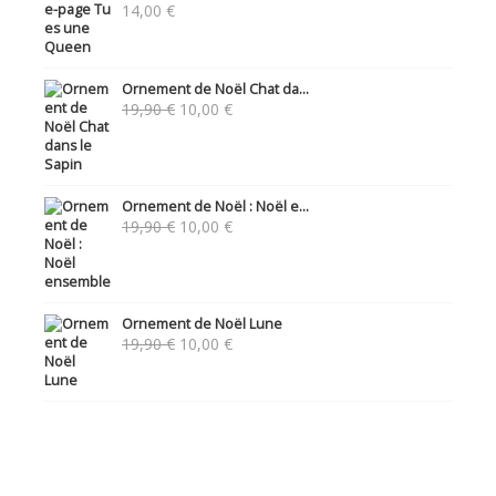
14,00
€
Ornement de Noël Chat da...
Le
Le
19,90
€
10,00
€
prix
prix
initial
actuel
était :
est :
19,90 €.
10,00 €.
Ornement de Noël : Noël e...
Le
Le
19,90
€
10,00
€
prix
prix
initial
actuel
était :
est :
19,90 €.
10,00 €.
Ornement de Noël Lune
Le
Le
19,90
€
10,00
€
prix
prix
initial
actuel
était :
est :
19,90 €.
10,00 €.