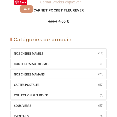
Save
-42%
CARNET POCKET FLEUREVER
Le
Le
4,00
€
6,90
€
prix
prix
initial
actuel
était :
est :
AJOUTER
Catégories de produits
6,90 €.
4,00 €.
À
LA
(18)
NOS CHÈRES MAMIES
WISHLIST
(1)
BOUTEILLES ISOTHERMES
(25)
NOS CHÈRES MAMANS
(50)
CARTES POSTALES
(6)
COLLECTION FLEUREVER
(52)
SOUS-VERRE
(4)
EVENTAILS