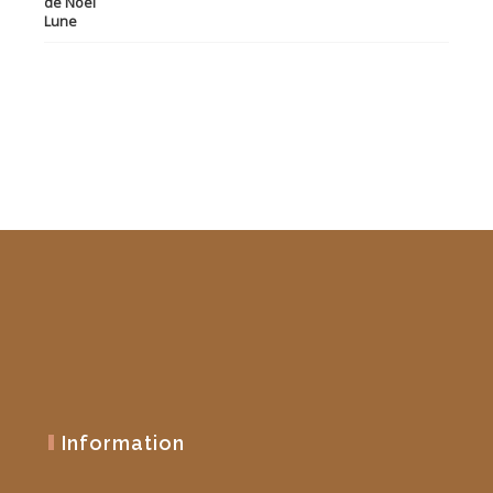
prix
prix
initial
actuel
était :
est :
19,90 €.
10,00 €.
Information