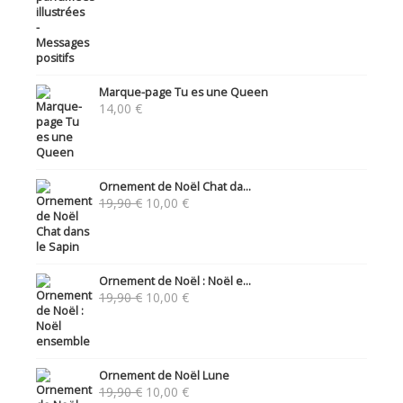
Marque-page Tu es une Queen
14,00
€
Ornement de Noël Chat da...
Le
Le
19,90
€
10,00
€
prix
prix
initial
actuel
était :
est :
19,90 €.
10,00 €.
Ornement de Noël : Noël e...
Le
Le
19,90
€
10,00
€
prix
prix
initial
actuel
était :
est :
19,90 €.
10,00 €.
Ornement de Noël Lune
Le
Le
19,90
€
10,00
€