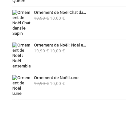
Ornement de Noël Chat da...
Le
Le
19,90
€
10,00
€
prix
prix
initial
actuel
était :
est :
19,90 €.
10,00 €.
Ornement de Noël : Noël e...
Le
Le
19,90
€
10,00
€
prix
prix
initial
actuel
était :
est :
19,90 €.
10,00 €.
Ornement de Noël Lune
Le
Le
19,90
€
10,00
€
prix
prix
initial
actuel
était :
est :
19,90 €.
10,00 €.