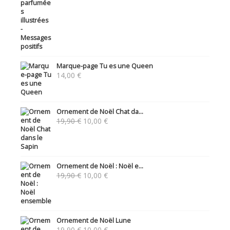
Marque-page Tu es une Queen
14,00
€
Ornement de Noël Chat da...
Le
Le
19,90
€
10,00
€
prix
prix
initial
actuel
était :
est :
19,90 €.
10,00 €.
Ornement de Noël : Noël e...
Le
Le
19,90
€
10,00
€
prix
prix
initial
actuel
était :
est :
19,90 €.
10,00 €.
Ornement de Noël Lune
Le
Le
19,90
€
10,00
€