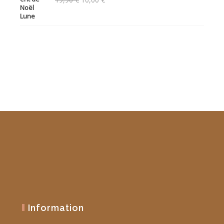
prix
prix
initial
actuel
était :
est :
19,90 €.
10,00 €.
Information