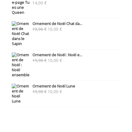
14,00
€
Ornement de Noël Chat da...
Le
Le
19,90
€
10,00
€
prix
prix
initial
actuel
était :
est :
19,90 €.
10,00 €.
Ornement de Noël : Noël e...
Le
Le
19,90
€
10,00
€
prix
prix
initial
actuel
était :
est :
19,90 €.
10,00 €.
Ornement de Noël Lune
Le
Le
19,90
€
10,00
€
prix
prix
initial
actuel
était :
est :
19,90 €.
10,00 €.