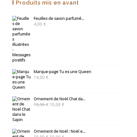
Produits mis en avant
Feuilles de savon parfumé...
4,00
€
Marque-page Tu es une Queen
14,00
€
Ornement de Noël Chat da...
Le
Le
19,90
€
10,00
€
prix
prix
initial
actuel
était :
est :
19,90 €.
10,00 €.
Ornement de Noël : Noël e...
Le
Le
19,90
€
10,00
€