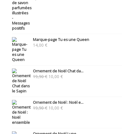
Marque-page Tu es une Queen
14,00
€
Ornement de Noël Chat da...
Le
Le
19,90
€
10,00
€
prix
prix
initial
actuel
était :
est :
19,90 €.
10,00 €.
Ornement de Noël : Noël e...
Le
Le
19,90
€
10,00
€
prix
prix
initial
actuel
était :
est :
19,90 €.
10,00 €.
Ornement de Noël Lune