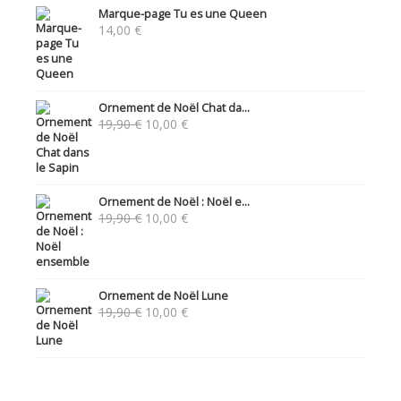
Marque-page Tu es une Queen
14,00
€
Ornement de Noël Chat da...
Le
Le
19,90
€
10,00
€
prix
prix
initial
actuel
était :
est :
19,90 €.
10,00 €.
Ornement de Noël : Noël e...
Le
Le
19,90
€
10,00
€
prix
prix
initial
actuel
était :
est :
19,90 €.
10,00 €.
Ornement de Noël Lune
Le
Le
19,90
€
10,00
€
prix
prix
initial
actuel
était :
est :
19,90 €.
10,00 €.