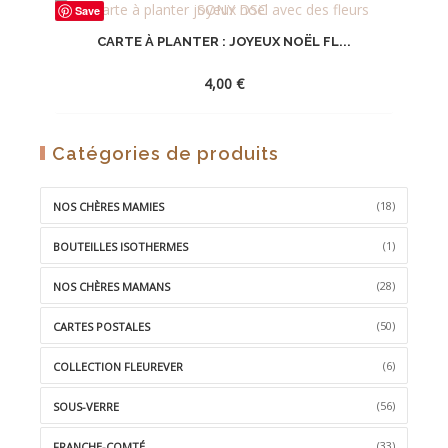
Save
À
CARTE À PLANTER : JOYEUX NOËL FL...
LA
WISHLIST
4,00
€
AJOUTER
Catégories de produits
À
LA
(18)
NOS CHÈRES MAMIES
WISHLIST
(1)
BOUTEILLES ISOTHERMES
(28)
NOS CHÈRES MAMANS
(50)
CARTES POSTALES
(6)
COLLECTION FLEUREVER
(56)
SOUS-VERRE
(33)
FRANCHE-COMTÉ