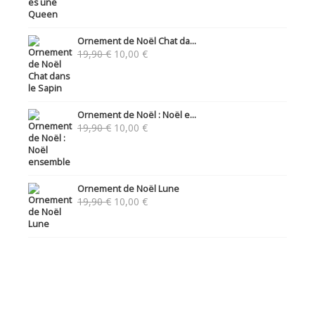
Ornement de Noël Chat da...
Le
Le
19,90
€
10,00
€
prix
prix
initial
actuel
était :
est :
19,90 €.
10,00 €.
Ornement de Noël : Noël e...
Le
Le
19,90
€
10,00
€
prix
prix
initial
actuel
était :
est :
19,90 €.
10,00 €.
Ornement de Noël Lune
Le
Le
19,90
€
10,00
€
prix
prix
initial
actuel
était :
est :
19,90 €.
10,00 €.