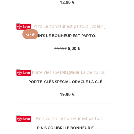
12,90
€
AJOUTER
Save
À
-27%
PIN’S LE BONHEUR EST PARTO...
LA
Le
Le
WISHLIST
8,00
€
10,90
€
prix
prix
initial
actuel
était :
est :
AJOUTER
10,90 €.
8,00 €.
Save
À
PORTE-CLÉS SPÉCIAL ORACLE LA CLÉ...
LA
WISHLIST
19,90
€
AJOUTER
Save
À
PIN’S COLIBRI LE BONHEUR E...
LA