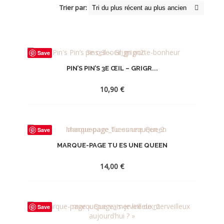
Trier par:
Save
PIN’S PIN’S 3E ŒIL – GRIGR...
10,90
€
AJOUTER
Save
À
MARQUE-PAGE TU ES UNE QUEEN
LA
WISHLIST
14,00
€
AJOUTER
Save
À