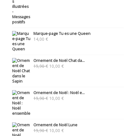
Marque-page Tu es une Queen
14,00
€
Ornement de Noël Chat da...
Le
Le
19,90
€
10,00
€
prix
prix
initial
actuel
était :
est :
19,90 €.
10,00 €.
Ornement de Noël : Noël e...
Le
Le
19,90
€
10,00
€
prix
prix
initial
actuel
était :
est :
19,90 €.
10,00 €.
Ornement de Noël Lune
Le
Le
19,90
€
10,00
€
prix
prix