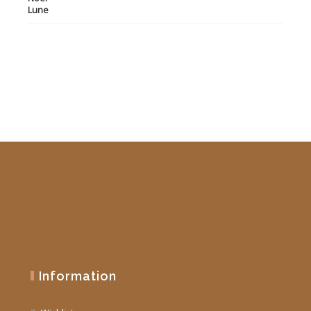
initial
actuel
était :
est :
19,90 €.
10,00 €.
Information