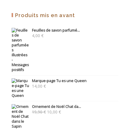
Produits mis en avant
Feuilles de savon parfumé...
4,00
€
Marque-page Tu es une Queen
14,00
€
Ornement de Noël Chat da...
Le
Le
19,90
€
10,00
€
prix
prix
initial
actuel
était :
est :