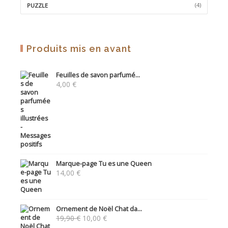
(4)
PUZZLE
Produits mis en avant
Feuilles de savon parfumé...
4,00
€
Marque-page Tu es une Queen
14,00
€
Ornement de Noël Chat da...
Le
Le
19,90
€
10,00
€
prix
prix