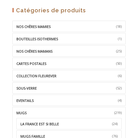
initial
actuel
était :
est :
AJOUTER
Catégories de produits
19,90 €.
10,00 €.
À
LA
(18)
NOS CHÈRES MAMIES
WISHLIST
(1)
BOUTEILLES ISOTHERMES
(25)
NOS CHÈRES MAMANS
(50)
CARTES POSTALES
(6)
COLLECTION FLEUREVER
(52)
SOUS-VERRE
(4)
EVENTAILS
(219)
MUGS
(24)
LA FRANCE EST SI BELLE
(76)
MUGS FAMILLE