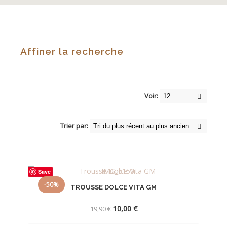
Affiner la recherche
Voir:
Trier par:
Save
-50%
TROUSSE DOLCE VITA GM
Le
Le
10,00
€
19,90
€
prix
prix