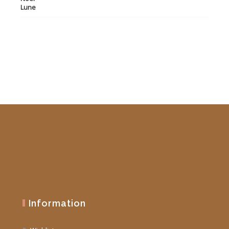
initial
actuel
était :
est :
19,90 €.
10,00 €.
Information