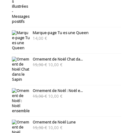
Marque-page Tu es une Queen
14,00
€
Ornement de Noël Chat da...
Le
Le
19,90
€
10,00
€
prix
prix
initial
actuel
était :
est :
19,90 €.
10,00 €.
Ornement de Noël : Noël e...
Le
Le
19,90
€
10,00
€
prix
prix
initial
actuel
était :
est :
19,90 €.
10,00 €.
Ornement de Noël Lune
Le
Le
19,90
€
10,00
€
prix
prix