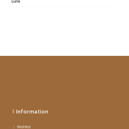
initial
actuel
était :
est :
19,90 €.
10,00 €.
Information
Wishlist