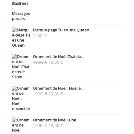
Marque-page Tu es une Queen
14,00
€
Ornement de Noël Chat da...
Le
Le
19,90
€
10,00
€
prix
prix
initial
actuel
était :
est :
19,90 €.
10,00 €.
Ornement de Noël : Noël e...
Le
Le
19,90
€
10,00
€
prix
prix
initial
actuel
était :
est :
19,90 €.
10,00 €.
Ornement de Noël Lune
Le
Le
19,90
€
10,00
€
prix
prix