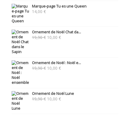
Marque-page Tu es une Queen
14,00
€
Ornement de Noël Chat da...
Le
Le
19,90
€
10,00
€
prix
prix
initial
actuel
était :
est :
19,90 €.
10,00 €.
Ornement de Noël : Noël e...
Le
Le
19,90
€
10,00
€
prix
prix
initial
actuel
était :
est :
19,90 €.
10,00 €.
Ornement de Noël Lune
Le
Le
19,90
€
10,00
€
prix
prix
initial
actuel
était :
est :
19,90 €.
10,00 €.