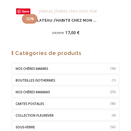
Save
-32%
PLATEAU J’HABITE CHEZ MON ...
Le
Le
17,00
€
24,90
€
prix
prix
initial
actuel
était :
est :
AJOUTER
Catégories de produits
24,90 €.
17,00 €.
À
LA
(18)
NOS CHÈRES MAMIES
WISHLIST
(1)
BOUTEILLES ISOTHERMES
(25)
NOS CHÈRES MAMANS
(50)
CARTES POSTALES
(6)
COLLECTION FLEUREVER
(52)
SOUS-VERRE