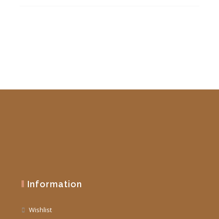
était :
est :
19,90 €.
10,00 €.
Information
Wishlist