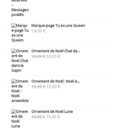
Marque-page Tu es une Queen
14,00
€
Ornement de Noël Chat da...
Le
Le
19,90
€
10,00
€
prix
prix
initial
actuel
était :
est :
19,90 €.
10,00 €.
Ornement de Noël : Noël e...
Le
Le
19,90
€
10,00
€
prix
prix
initial
actuel
était :
est :
19,90 €.
10,00 €.
Ornement de Noël Lune
Le
Le
19,90
€
10,00
€
prix
prix
initial
actuel