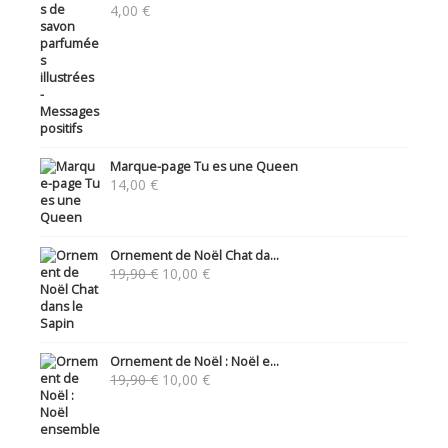
4,00
€
Marque-page Tu es une Queen
14,00
€
Ornement de Noël Chat da...
Le
Le
19,90
€
10,00
€
prix
prix
initial
actuel
était :
est :
19,90 €.
10,00 €.
Ornement de Noël : Noël e...
Le
Le
19,90
€
10,00
€
prix
prix
initial
actuel
était :
est :