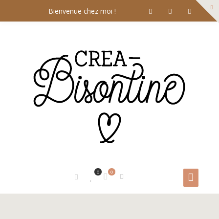
Bienvenue chez moi !
0
0