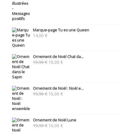
Marque-page Tu es une Queen
14,00
€
Ornement de Noël Chat da...
Le
Le
19,90
€
10,00
€
prix
prix
initial
actuel
était :
est :
19,90 €.
10,00 €.
Ornement de Noël : Noël e...
Le
Le
19,90
€
10,00
€
prix
prix
initial
actuel
était :
est :
19,90 €.
10,00 €.
Ornement de Noël Lune
Le
Le
19,90
€
10,00
€
prix
prix