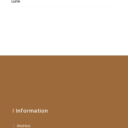
initial
actuel
était :
est :
19,90 €.
10,00 €.
Information
Wishlist