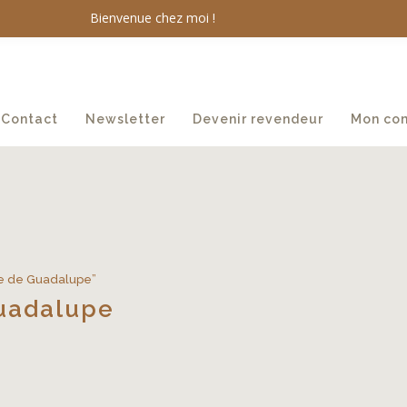
Bienvenue chez moi !
Contact
Newsletter
Devenir revendeur
Mon co
ame de Guadalupe”
uadalupe