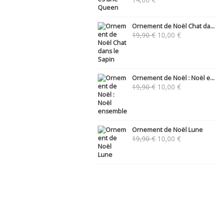
Ornement de Noël Chat da...
Le
Le
19,90
€
10,00
€
prix
prix
initial
actuel
était :
est :
19,90 €.
10,00 €.
Ornement de Noël : Noël e...
Le
Le
19,90
€
10,00
€
prix
prix
initial
actuel
était :
est :
19,90 €.
10,00 €.
Ornement de Noël Lune
Le
Le
19,90
€
10,00
€
prix
prix
initial
actuel
était :
est :
19,90 €.
10,00 €.