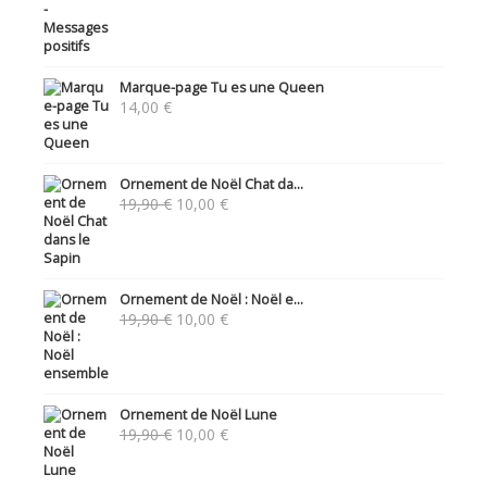
Marque-page Tu es une Queen
14,00
€
Ornement de Noël Chat da...
Le
Le
19,90
€
10,00
€
prix
prix
initial
actuel
était :
est :
19,90 €.
10,00 €.
Ornement de Noël : Noël e...
Le
Le
19,90
€
10,00
€
prix
prix
initial
actuel
était :
est :
19,90 €.
10,00 €.
Ornement de Noël Lune
Le
Le
19,90
€
10,00
€
prix
prix
initial
actuel