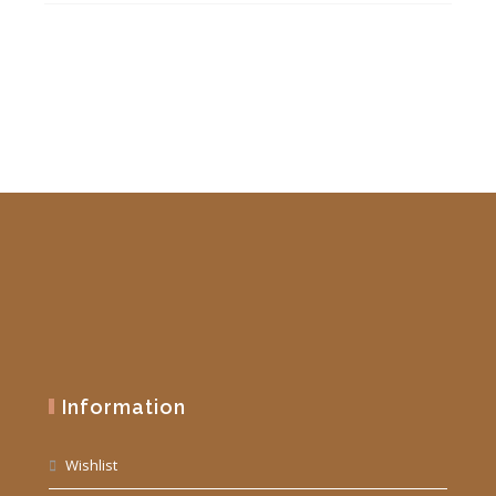
était :
est :
19,90 €.
10,00 €.
Information
Wishlist