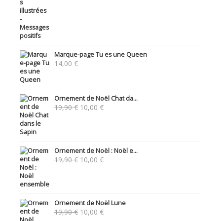
Marque-page Tu es une Queen
14,00
€
Ornement de Noël Chat da...
Le
Le
19,90
€
10,00
€
prix
prix
initial
actuel
était :
est :
19,90 €.
10,00 €.
Ornement de Noël : Noël e...
Le
Le
19,90
€
10,00
€
prix
prix
initial
actuel
était :
est :
19,90 €.
10,00 €.
Ornement de Noël Lune
Le
Le
19,90
€
10,00
€
prix
prix