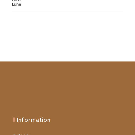
initial
actuel
était :
est :
19,90 €.
10,00 €.
Information