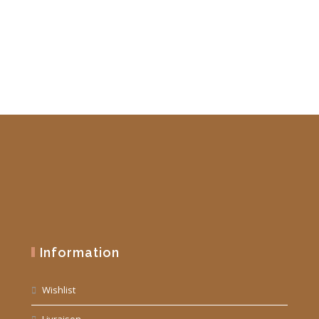
19,90 €.
10,00 €.
Information
Wishlist
Livraison