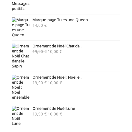
Marque-page Tu es une Queen
14,00
€
Ornement de Noël Chat da...
Le
Le
19,90
€
10,00
€
prix
prix
initial
actuel
était :
est :
19,90 €.
10,00 €.
Ornement de Noël : Noël e...
Le
Le
19,90
€
10,00
€
prix
prix
initial
actuel
était :
est :
19,90 €.
10,00 €.
Ornement de Noël Lune
Le
Le
19,90
€
10,00
€
prix
prix
initial
actuel
était :
est :