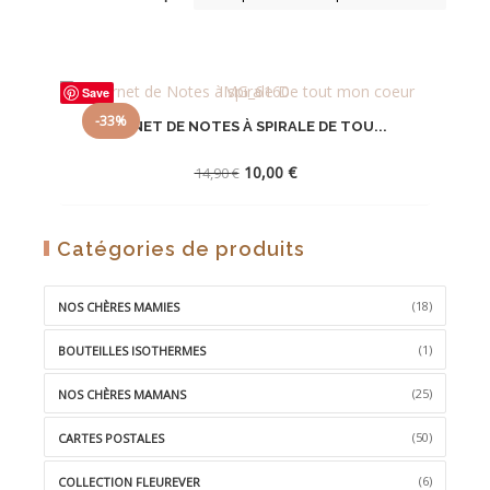
Save
-33%
CARNET DE NOTES À SPIRALE DE TOU...
Le
Le
10,00
€
14,90
€
prix
prix
initial
actuel
était :
est :
AJOUTER
Catégories de produits
14,90 €.
10,00 €.
À
LA
(18)
NOS CHÈRES MAMIES
WISHLIST
(1)
BOUTEILLES ISOTHERMES
(25)
NOS CHÈRES MAMANS
(50)
CARTES POSTALES
(6)
COLLECTION FLEUREVER