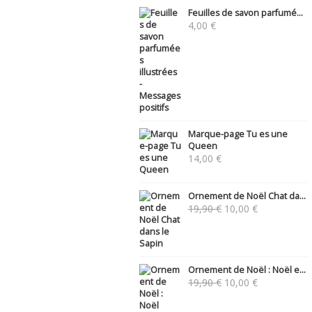
Feuilles de savon parfumé...
4,00
€
Marque-page Tu es une
Queen
14,00
€
Ornement de Noël Chat da...
Le
Le
19,90
€
10,00
€
prix
prix
initial
actuel
était :
est :
19,90 €.
10,00 €.
Ornement de Noël : Noël e...
Le
Le
19,90
€
10,00
€
prix
prix
initial
actuel