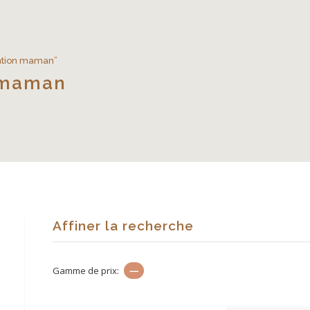
tention maman”
n maman
Affiner la recherche
Gamme de prix:
—