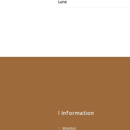
initial
actuel
était :
est :
19,90 €.
10,00 €.
Information
Wishlist