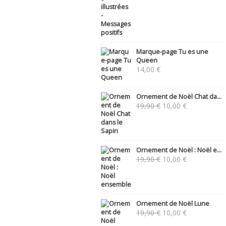
Marque-page Tu es une
Queen
14,00
€
Ornement de Noël Chat da...
Le
Le
19,90
€
10,00
€
prix
prix
initial
actuel
était :
est :
19,90 €.
10,00 €.
Ornement de Noël : Noël e...
Le
Le
19,90
€
10,00
€
prix
prix
initial
actuel
était :
est :
19,90 €.
10,00 €.
Ornement de Noël Lune
Le
Le
19,90
€
10,00
€
prix
prix