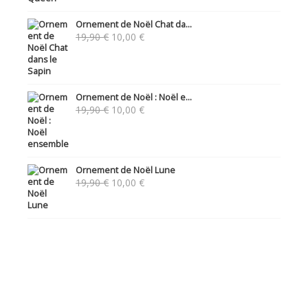
Ornement de Noël Chat da...
Le
Le
19,90
€
10,00
€
prix
prix
initial
actuel
était :
est :
19,90 €.
10,00 €.
Ornement de Noël : Noël e...
Le
Le
19,90
€
10,00
€
prix
prix
initial
actuel
était :
est :
19,90 €.
10,00 €.
Ornement de Noël Lune
Le
Le
19,90
€
10,00
€
prix
prix
initial
actuel
était :
est :
19,90 €.
10,00 €.