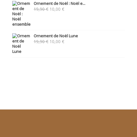
Ornement de Noël : Noël e...
Le
Le
19,90
€
10,00
€
prix
prix
initial
actuel
était :
est :
19,90 €.
10,00 €.
Ornement de Noël Lune
Le
Le
19,90
€
10,00
€
prix
prix
initial
actuel
était :
est :
19,90 €.
10,00 €.