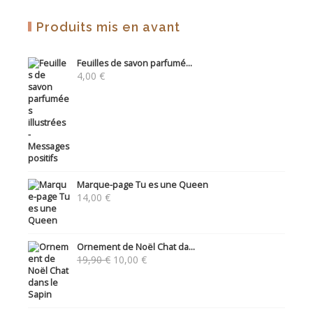
Produits mis en avant
Feuilles de savon parfumé...
4,00
€
Marque-page Tu es une Queen
14,00
€
Ornement de Noël Chat da...
Le
Le
19,90
€
10,00
€
prix
prix
initial
actuel
était :
est :
19,90 €.
10,00 €.