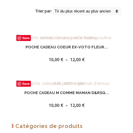
Trier par:
Save
POCHE CADEAU COEUR EX-VOTO FLEUR...
Plage
10,00
€
–
12,00
€
de
prix :
10,00 €
AJOUTER
à
Save
À
12,00 €
POCHE CADEAU M COMME MAMAN D&RSQ...
LA
WISHLIST
Plage
10,00
€
–
12,00
€
de
prix :
10,00 €
AJOUTER
Catégories de produits
à
À