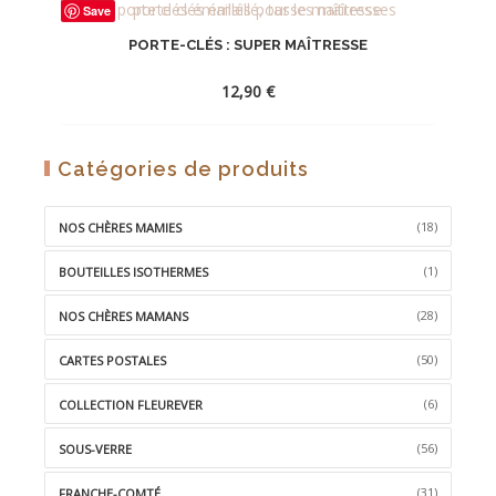
Save
À
PORTE-CLÉS : SUPER MAÎTRESSE
LA
WISHLIST
12,90
€
AJOUTER
Catégories de produits
À
LA
(18)
NOS CHÈRES MAMIES
WISHLIST
(1)
BOUTEILLES ISOTHERMES
(28)
NOS CHÈRES MAMANS
(50)
CARTES POSTALES
(6)
COLLECTION FLEUREVER
(56)
SOUS-VERRE
(31)
FRANCHE-COMTÉ