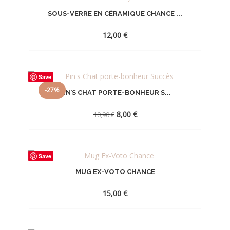
LA
SOUS-VERRE EN CÉRAMIQUE CHANCE ...
WISHLIST
12,00
€
AJOUTER
Save
À
-27%
PIN’S CHAT PORTE-BONHEUR S...
LA
Le
Le
WISHLIST
8,00
€
10,90
€
prix
prix
initial
actuel
était :
est :
AJOUTER
10,90 €.
8,00 €.
Save
À
MUG EX-VOTO CHANCE
LA
WISHLIST
15,00
€
AJOUTER