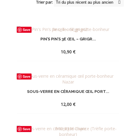
Trier par:
Save
PIN’S PIN’S 3E ŒIL – GRIGR...
10,90
€
AJOUTER
Save
À
LA
SOUS-VERRE EN CÉRAMIQUE ŒIL PORT...
WISHLIST
12,00
€
AJOUTER
Save
À