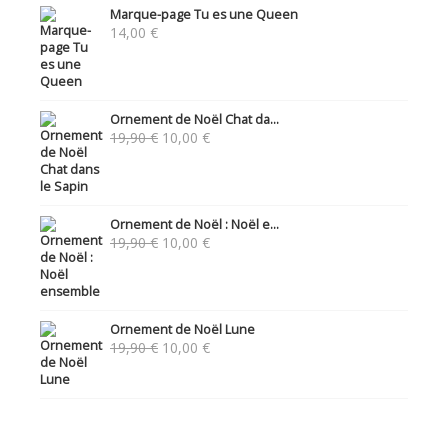
Marque-page Tu es une Queen
14,00
€
Ornement de Noël Chat da...
Le
Le
19,90
€
10,00
€
prix
prix
initial
actuel
était :
est :
19,90 €.
10,00 €.
Ornement de Noël : Noël e...
Le
Le
19,90
€
10,00
€
prix
prix
initial
actuel
était :
est :
19,90 €.
10,00 €.
Ornement de Noël Lune
Le
Le
19,90
€
10,00
€
prix
prix
initial
actuel
était :
est :
19,90 €.
10,00 €.